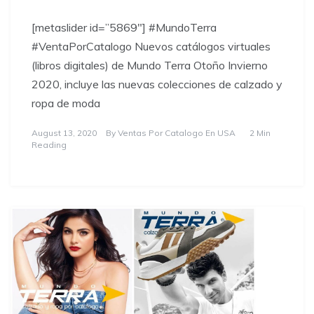
[metaslider id=”5869″] #MundoTerra
#VentaPorCatalogo Nuevos catálogos virtuales
(libros digitales) de Mundo Terra Otoño Invierno
2020, incluye las nuevas colecciones de calzado y
ropa de moda
August 13, 2020
By
Ventas Por Catalogo En USA
2 Min
Reading