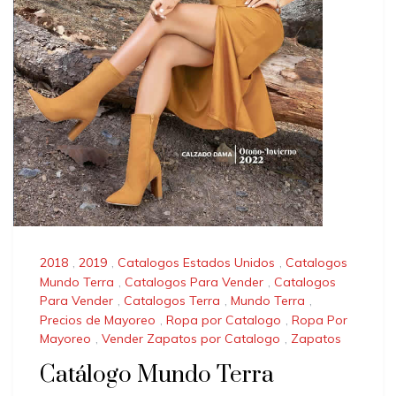
2018
,
2019
,
Catalogos Estados Unidos
,
Catalogos
Mundo Terra
,
Catalogos Para Vender
,
Catalogos
Para Vender
,
Catalogos Terra
,
Mundo Terra
,
Precios de Mayoreo
,
Ropa por Catalogo
,
Ropa Por
Mayoreo
,
Vender Zapatos por Catalogo
,
Zapatos
Catálogo Mundo Terra