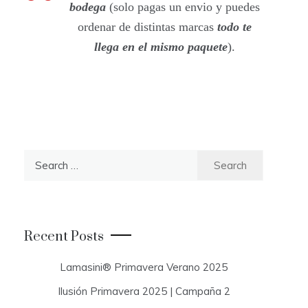
bodega
(solo pagas un envio y puedes
ordenar de distintas marcas
todo te
llega en el mismo paquete
).
S
e
a
r
c
Recent Posts
h
f
Lamasini® Primavera Verano 2025
o
Ilusión Primavera 2025 | Campaña 2
r