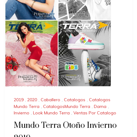
2019
,
2020
,
Caballero
,
Catalogos
,
Catalogos
Mundo Terra
,
CatalogosMundo Terra
,
Dama
,
Invierno
,
Look Mundo Terra
,
Ventas Por Catalogo
Mundo Terra Otoño Invierno