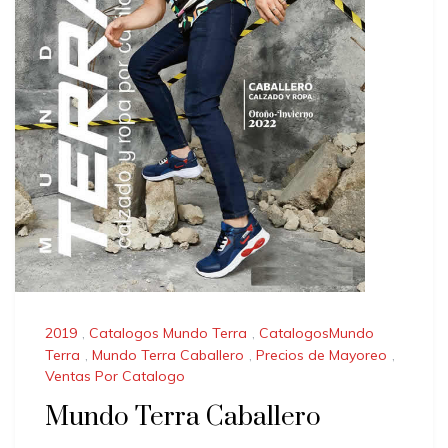
2019
,
Catalogos Mundo Terra
,
CatalogosMundo
Terra
,
Mundo Terra Caballero
,
Precios de Mayoreo
,
Ventas Por Catalogo
Mundo Terra Caballero