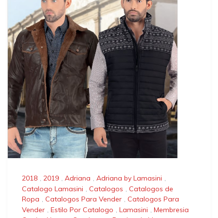
2018
,
2019
,
Adriana
,
Adriana by Lamasini
,
Catalogo Lamasini
,
Catalogos
,
Catalogos de
Ropa
,
Catalogos Para Vender
,
Catalogos Para
Vender
,
Estilo Por Catalogo
,
Lamasini
,
Membresia