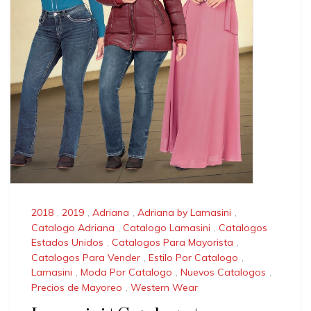
2018
,
2019
,
Adriana
,
Adriana by Lamasini
,
Catalogo Adriana
,
Catalogo Lamasini
,
Catalogos
Estados Unidos
,
Catalogos Para Mayorista
,
Catalogos Para Vender
,
Estilo Por Catalogo
,
Lamasini
,
Moda Por Catalogo
,
Nuevos Catalogos
,
Precios de Mayoreo
,
Western Wear