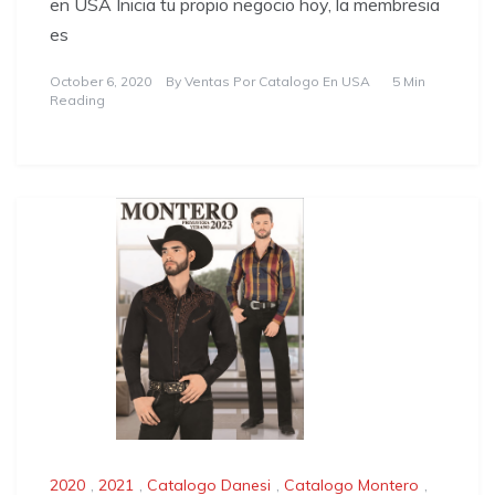
en USA Inicia tu propio negocio hoy, la membresia
es
October 6, 2020
By
Ventas Por Catalogo En USA
5 Min
Reading
2020
,
2021
,
Catalogo Danesi
,
Catalogo Montero
,