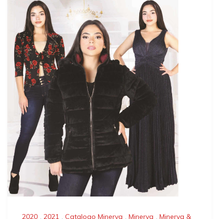
2020
,
2021
,
Catalogo Minerva
,
Minerva
,
Minerva &