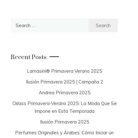
S
e
a
r
c
Recent Posts
h
f
Lamasini® Primavera Verano 2025
o
Ilusión Primavera 2025 | Campaña 2
r
:
Andrea Primavera 2025
Cklass Primavera-Verano 2025: La Moda Que Se
Impone en Esta Temporada
Ilusión Primavera 2025
Perfumes Originales y Árabes: Cómo Iniciar un