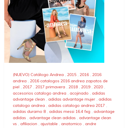
(NUEVO) Catálogo Andrea
,
2015
,
2016
,
2016
andrea
,
2016 catalogos 2016 andrea zapatos de
piel
,
2017
,
2017 primavera
,
2018
,
2019
,
2020
,
accesorios catalogo andrea
,
acojinado
,
adidas
advantage clean
,
adidas advantage mujer
,
adidas
catalogo andrea
,
adidas catalogo andrea 2017
,
adidas duramo 8
,
adidas messi 16.4 fxg
,
advantage
adidas
,
advantage clean adidas
,
advantage clean
vs
,
afiliacion
,
ajustable
,
anatomico
,
andre