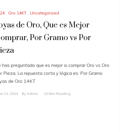
24
,
Oro 14KT
,
Uncategorized
oyas de Oro, Que es Mejor
omprar, Por Gramo vs Por
ieza
 has preguntado que es mejor si comprar Oro vs Oro
r Pieza, La repuesta corta y lógica es: Por Gramo
oyas de Oro 14KT
ne 12, 2024
By
Admin
20 Min Reading