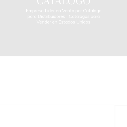
CATALOGO
Empresa Lider en Venta por Catalogo
para Distribuidores | Catalogos para
Vender en Estados Unidos