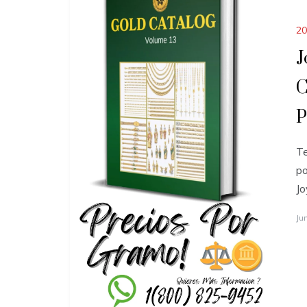
20
J
C
P
Te
po
J
Ju