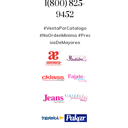
1(800) 825-
9452
#VentaPorCatalogo
#NoOrdenMinima
#Prec
iosDeMayoreo