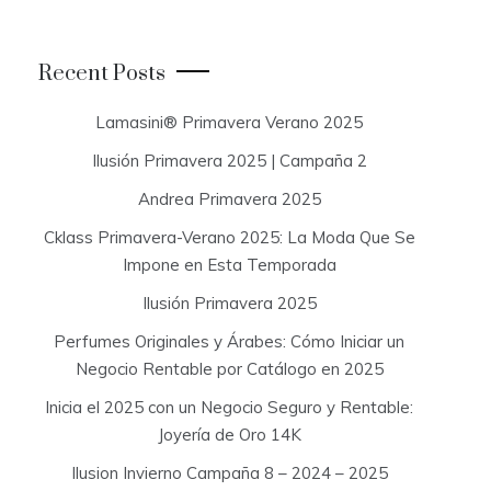
a
r
c
Recent Posts
h
f
Lamasini® Primavera Verano 2025
o
Ilusión Primavera 2025 | Campaña 2
r
:
Andrea Primavera 2025
Cklass Primavera-Verano 2025: La Moda Que Se
Impone en Esta Temporada
Ilusión Primavera 2025
Perfumes Originales y Árabes: Cómo Iniciar un
Negocio Rentable por Catálogo en 2025
Inicia el 2025 con un Negocio Seguro y Rentable:
Joyería de Oro 14K
Ilusion Invierno Campaña 8 – 2024 – 2025