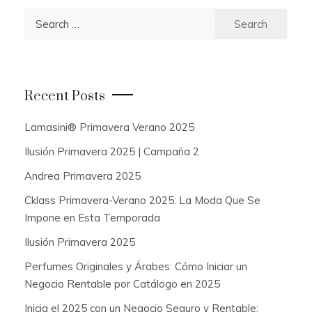
S
e
a
r
c
Recent Posts
h
f
Lamasini® Primavera Verano 2025
o
Ilusión Primavera 2025 | Campaña 2
r
:
Andrea Primavera 2025
Cklass Primavera-Verano 2025: La Moda Que Se
Impone en Esta Temporada
Ilusión Primavera 2025
Perfumes Originales y Árabes: Cómo Iniciar un
Negocio Rentable por Catálogo en 2025
Inicia el 2025 con un Negocio Seguro y Rentable: