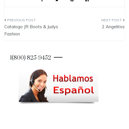
P
Catalogo JR Boots & Judys
2 Angelitos
o
Fashion
s
t
1(800) 825-9452
n
a
v
i
g
a