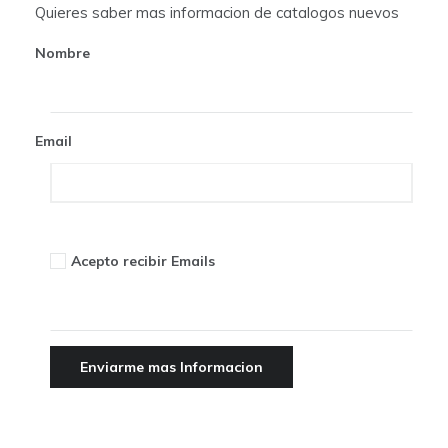
t
Quieres saber mas informacion de catalogos nuevos
i
Nombre
o
n
Email
Acepto recibir Emails