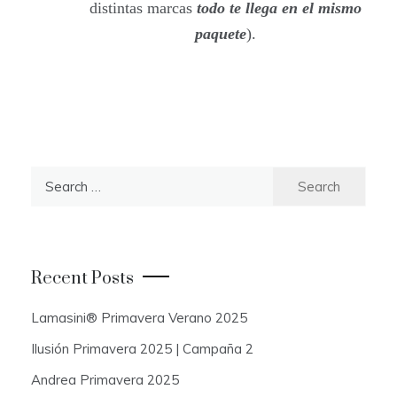
distintas marcas
todo te llega en el mismo
paquete
).
S
e
a
r
c
Recent Posts
h
f
Lamasini® Primavera Verano 2025
o
Ilusión Primavera 2025 | Campaña 2
r
:
Andrea Primavera 2025