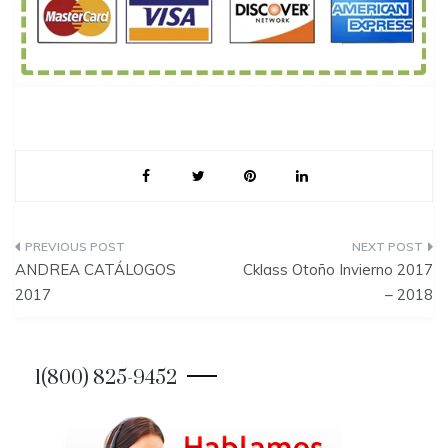
P
ANDREA CATÁLOGOS
Cklass Otoño Invierno 2017
o
2017
– 2018
s
t
1(800) 825-9452
n