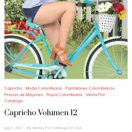
Capricho
,
Moda Colombiana
,
Pantalones Colombianos
,
Precios de Mayoreo
,
Ropa Colombiana
,
Venta Por
Catalogo
Capricho Volumen 12
July 1, 2017
By
Ventas Por Catalogo En USA