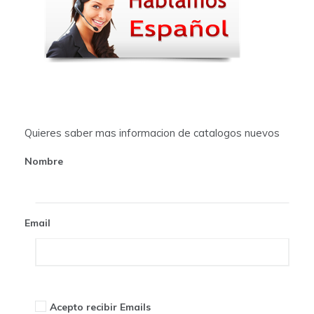
a
v
i
g
a
t
Quieres saber mas informacion de catalogos nuevos
i
Nombre
o
n
Email
Acepto recibir Emails