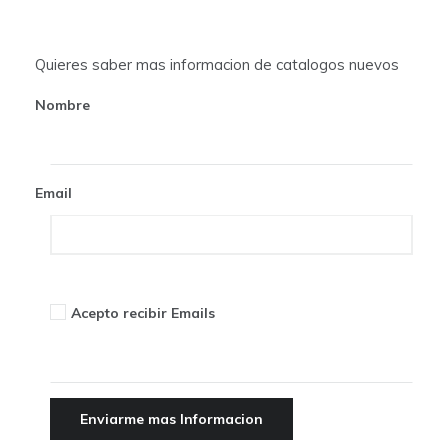
a
t
Quieres saber mas informacion de catalogos nuevos
i
Nombre
o
n
Email
Acepto recibir Emails