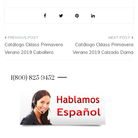
P
Catálogo Cklass Primavera
Catálogo Cklass Primavera
o
Verano 2019 Caballero
Verano 2019 Calzado Dama
s
t
1(800) 825-9452
n
a
v
i
g