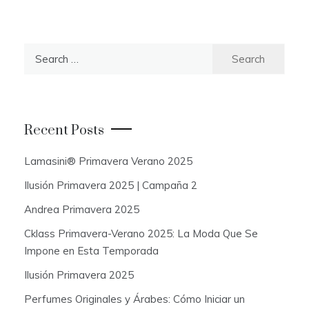
S
e
a
r
c
Recent Posts
h
f
Lamasini® Primavera Verano 2025
o
Ilusión Primavera 2025 | Campaña 2
r
:
Andrea Primavera 2025
Cklass Primavera-Verano 2025: La Moda Que Se
Impone en Esta Temporada
Ilusión Primavera 2025
Perfumes Originales y Árabes: Cómo Iniciar un