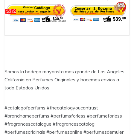
Somos la bodega mayorista mas grande de Los Angeles
California en Perfumes Originales y hacemos envios a
todo Estados Unidos
#catalogofperfums #thecatalogyoucantrust
#brandnameperfums #perfumsforless #perfumeforless
#fragrancescatalogue #fragrancescatalog
#perfumesoriginals #perfumesonline #perfumesdemujer