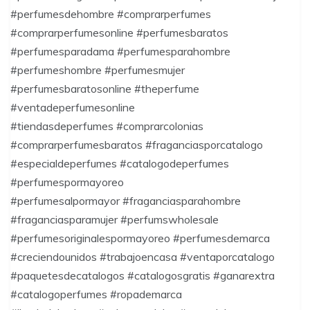
#perfumesdehombre #comprarperfumes
#comprarperfumesonline #perfumesbaratos
#perfumesparadama #perfumesparahombre
#perfumeshombre #perfumesmujer
#perfumesbaratosonline #theperfume
#ventadeperfumesonline
#tiendasdeperfumes #comprarcolonias
#comprarperfumesbaratos #fraganciasporcatalogo
#especialdeperfumes #catalogodeperfumes
#perfumespormayoreo
#perfumesalpormayor #fraganciasparahombre
#fraganciasparamujer #perfumswholesale
#perfumesoriginalespormayoreo #perfumesdemarca
#creciendounidos #trabajoencasa #ventaporcatalogo
#paquetesdecatalogos #catalogosgratis #ganarextra
#catalogoperfumes #ropademarca