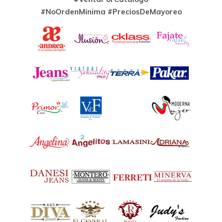
#NoOrdenMinima
#PreciosDeMayoreo