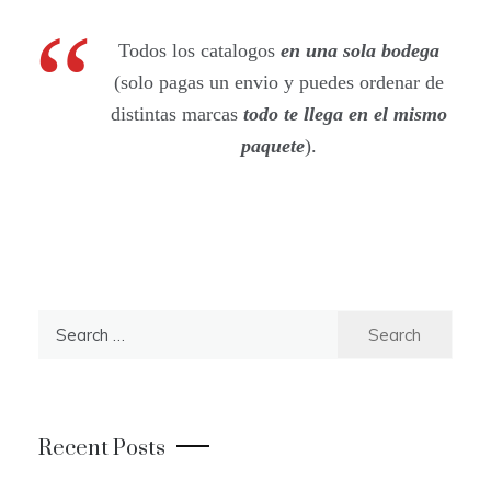
Todos los catalogos
en una sola bodega
(solo pagas un envio y puedes ordenar de
distintas marcas
todo te llega en el mismo
paquete
).
S
e
a
r
c
Recent Posts
h
f