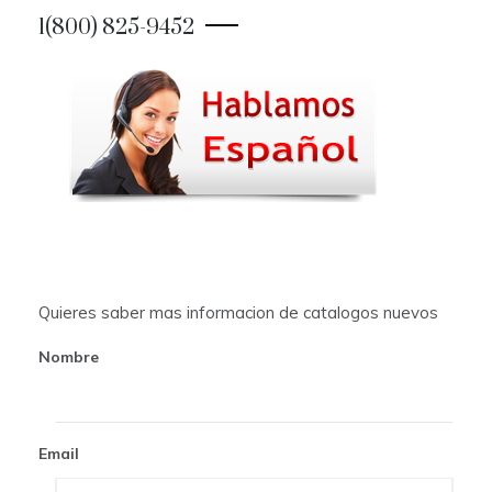
1(800) 825-9452
n
a
v
i
g
a
t
Quieres saber mas informacion de catalogos nuevos
i
Nombre
o
n
Email