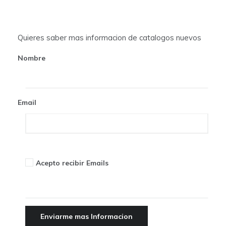
g
a
t
Quieres saber mas informacion de catalogos nuevos
i
Nombre
o
n
Email
Acepto recibir Emails