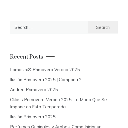
S
e
a
r
c
Recent Posts
h
f
Lamasini® Primavera Verano 2025
o
Ilusión Primavera 2025 | Campaña 2
r
:
Andrea Primavera 2025
Cklass Primavera-Verano 2025: La Moda Que Se
Impone en Esta Temporada
Ilusión Primavera 2025
Perfumes Originales y Árabes: Cómo Iniciar un