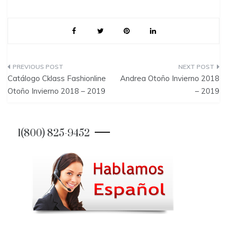
P
Catálogo Cklass Fashionline
Andrea Otoño Invierno 2018
o
Otoño Invierno 2018 – 2019
– 2019
s
t
1(800) 825-9452
n
a
v
i