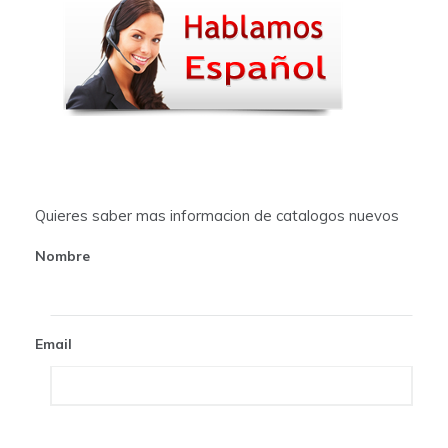
a
v
i
g
a
t
Quieres saber mas informacion de catalogos nuevos
i
Nombre
o
n
Email