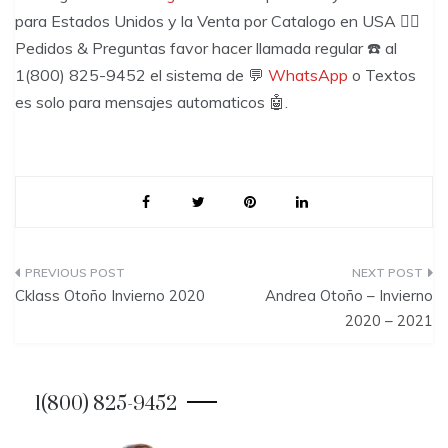
para Estados Unidos y la Venta por Catalogo en USA 🙋‍♂️
Pedidos & Preguntas favor hacer llamada regular ☎️ al
1(800) 825-9452 el sistema de 💬
WhatsApp
o Textos
es solo para mensajes automaticos 🤖.
P
Cklass Otoño Invierno 2020
Andrea Otoño – Invierno
o
2020 – 2021
s
t
1(800) 825-9452
n