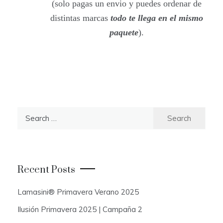
(solo pagas un envio y puedes ordenar de
distintas marcas
todo te llega en el mismo
paquete
).
S
e
a
r
c
Recent Posts
h
f
Lamasini® Primavera Verano 2025
o
Ilusión Primavera 2025 | Campaña 2
r