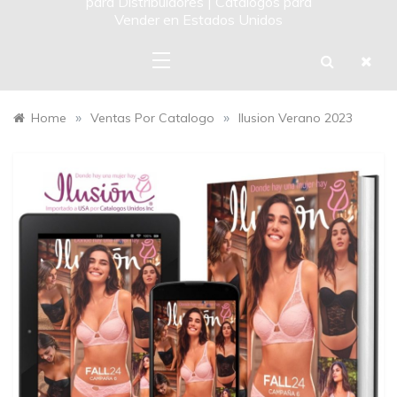
para Distribuidores | Catalogos para
Vender en Estados Unidos
»
»
Home
Ventas Por Catalogo
Ilusion Verano 2023