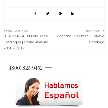
P
[PREVENTA] Mundo Terra
Capricho | Volumen 9 |Nuevo
o
Catalogos | Otoño Invierno
Catalogo
2016 – 2017
s
t
1(800) 825-9452
n
a
v
i
g