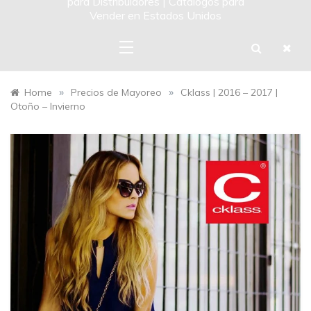
para Distribuidores | Catalogos para
Vender en Estados Unidos
»
»
Home
Precios de Mayoreo
Cklass | 2016 – 2017 |
Otoño – Invierno