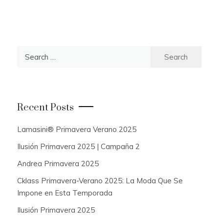
S
e
a
r
c
Recent Posts
h
f
Lamasini® Primavera Verano 2025
o
Ilusión Primavera 2025 | Campaña 2
r
:
Andrea Primavera 2025
Cklass Primavera-Verano 2025: La Moda Que Se
Impone en Esta Temporada
Ilusión Primavera 2025