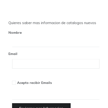
a
t
Quieres saber mas informacion de catalogos nuevos
i
Nombre
o
n
Email
Acepto recibir Emails