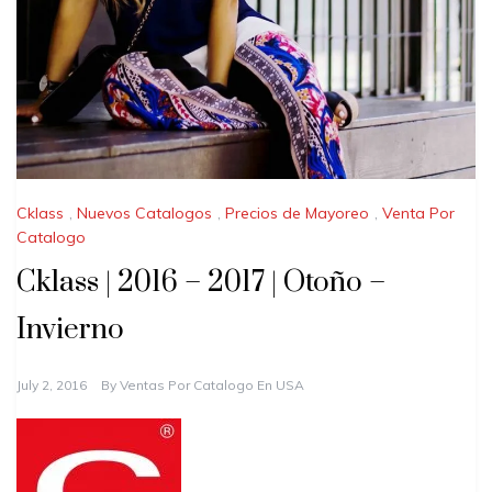
Cklass
,
Nuevos Catalogos
,
Precios de Mayoreo
,
Venta Por
Catalogo
Cklass | 2016 – 2017 | Otoño –
Invierno
July 2, 2016
By
Ventas Por Catalogo En USA