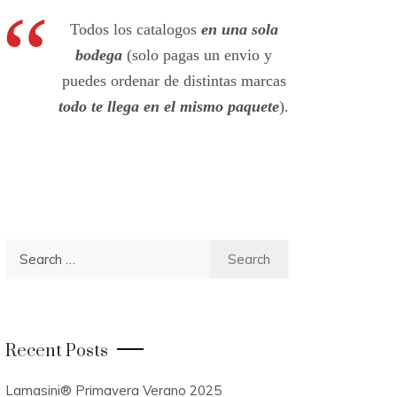
Todos los catalogos
en una sola
bodega
(solo pagas un envio y
puedes ordenar de distintas marcas
todo te llega en el mismo paquete
).
S
e
a
r
c
Recent Posts
h
f
Lamasini® Primavera Verano 2025