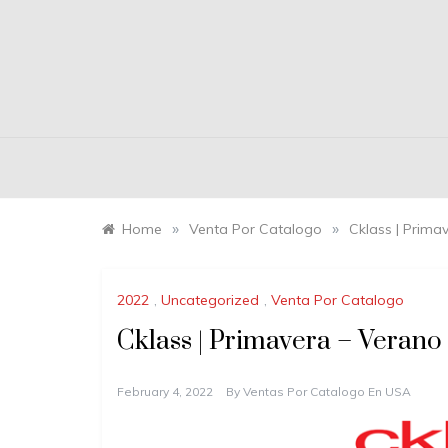
»
»
Home
Venta Por Catalogo
Cklass | Prima
2022
,
Uncategorized
,
Venta Por Catalogo
Cklass | Primavera – Verano
February 4, 2022
By
Ventas Por Catalogo En USA