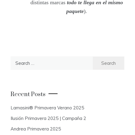
distintas marcas
todo te llega en el mismo
paquete
).
S
e
a
r
c
Recent Posts
h
f
Lamasini® Primavera Verano 2025
o
Ilusión Primavera 2025 | Campaña 2
r
:
Andrea Primavera 2025