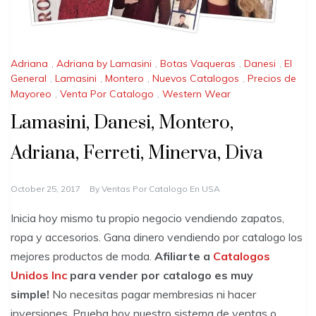
Adriana
,
Adriana by Lamasini
,
Botas Vaqueras
,
Danesi
,
El
General
,
Lamasini
,
Montero
,
Nuevos Catalogos
,
Precios de
Mayoreo
,
Venta Por Catalogo
,
Western Wear
Lamasini, Danesi, Montero,
Adriana, Ferreti, Minerva, Diva
October 25, 2017
By
Ventas Por Catalogo En USA
Inicia hoy mismo tu propio negocio vendiendo zapatos,
ropa y accesorios. Gana dinero vendiendo por catalogo los
mejores productos de moda.
Afiliarte a
Catalogos
Unidos Inc
para vender por catalogo es muy
simple!
No necesitas pagar membresias ni hacer
inversiones. Prueba hoy nuestro sistema de ventas o