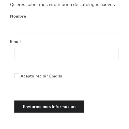
t
Quieres saber mas informacion de catalogos nuevos
i
Nombre
o
n
Email
Acepto recibir Emails