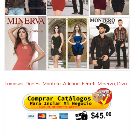
Lamasini
,
Danesi
,
Montero
,
Adriana
,
Ferreti
,
Minerva
,
Diva