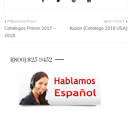
P
Catalogos Primor 2017 –
Ilusion {Catalogo 2018 USA}
o
2018
s
t
1(800) 825-9452
n
a
v
i
g
a