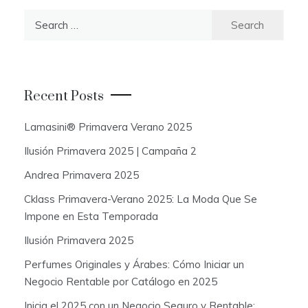
S
e
a
r
c
Recent Posts
h
f
Lamasini® Primavera Verano 2025
o
Ilusión Primavera 2025 | Campaña 2
r
:
Andrea Primavera 2025
Cklass Primavera-Verano 2025: La Moda Que Se
Impone en Esta Temporada
Ilusión Primavera 2025
Perfumes Originales y Árabes: Cómo Iniciar un
Negocio Rentable por Catálogo en 2025
Inicia el 2025 con un Negocio Seguro y Rentable: