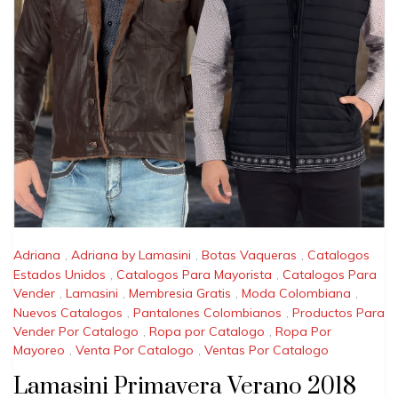
Adriana
,
Adriana by Lamasini
,
Botas Vaqueras
,
Catalogos
Estados Unidos
,
Catalogos Para Mayorista
,
Catalogos Para
Vender
,
Lamasini
,
Membresia Gratis
,
Moda Colombiana
,
Nuevos Catalogos
,
Pantalones Colombianos
,
Productos Para
Vender Por Catalogo
,
Ropa por Catalogo
,
Ropa Por
Mayoreo
,
Venta Por Catalogo
,
Ventas Por Catalogo
Lamasini Primavera Verano 2018