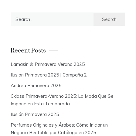
S
e
a
r
c
Recent Posts
h
f
Lamasini® Primavera Verano 2025
o
Ilusión Primavera 2025 | Campaña 2
r
:
Andrea Primavera 2025
Cklass Primavera-Verano 2025: La Moda Que Se
Impone en Esta Temporada
Ilusión Primavera 2025
Perfumes Originales y Árabes: Cómo Iniciar un
Negocio Rentable por Catálogo en 2025