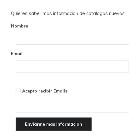
a
t
Quieres saber mas informacion de catalogos nuevos
i
Nombre
o
n
Email
Acepto recibir Emails