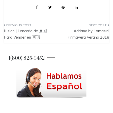
P
Ilusion | Lenceria de 🇲🇽
Adriana by Lamasini
o
Para Vender en 🇺🇸
Primavera Verano 2018
s
t
1(800) 825-9452
n
a
v
i
g