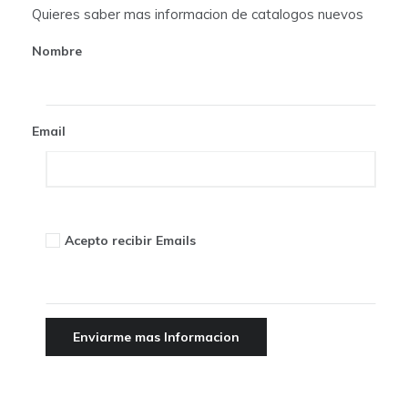
a
Quieres saber mas informacion de catalogos nuevos
t
Nombre
i
o
Email
n
Acepto recibir Emails