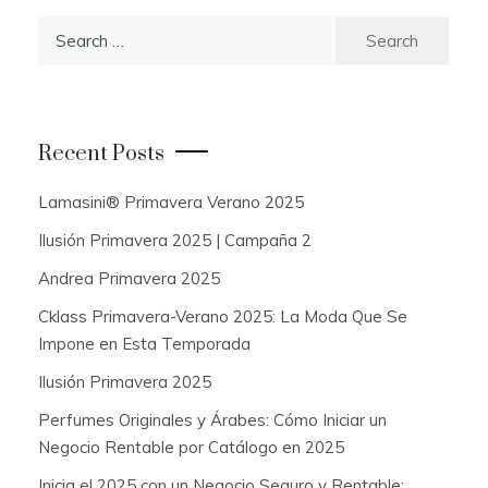
S
e
a
r
c
Recent Posts
h
f
Lamasini® Primavera Verano 2025
o
Ilusión Primavera 2025 | Campaña 2
r
:
Andrea Primavera 2025
Cklass Primavera-Verano 2025: La Moda Que Se
Impone en Esta Temporada
Ilusión Primavera 2025
Perfumes Originales y Árabes: Cómo Iniciar un
Negocio Rentable por Catálogo en 2025
Inicia el 2025 con un Negocio Seguro y Rentable: