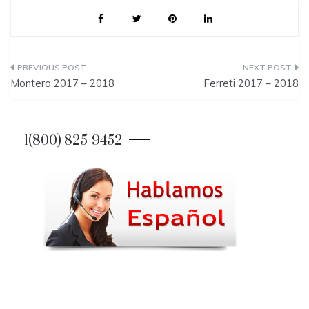
P
Montero 2017 – 2018
Ferreti 2017 – 2018
o
s
1(800) 825-9452
t
n
a
v
i
g