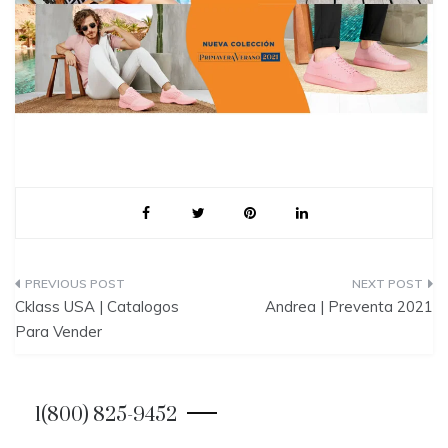
P
Cklass USA | Catalogos
Andrea | Preventa 2021
o
Para Vender
s
t
1(800) 825-9452