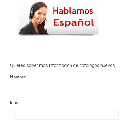
n
a
v
i
g
a
t
Quieres saber mas informacion de catalogos nuevos
i
Nombre
o
n
Email