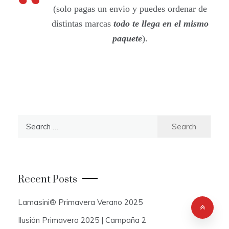
(solo pagas un envio y puedes ordenar de
distintas marcas
todo te llega en el mismo
paquete
).
S
e
a
r
c
Recent Posts
h
f
Lamasini® Primavera Verano 2025
o
Ilusión Primavera 2025 | Campaña 2
r