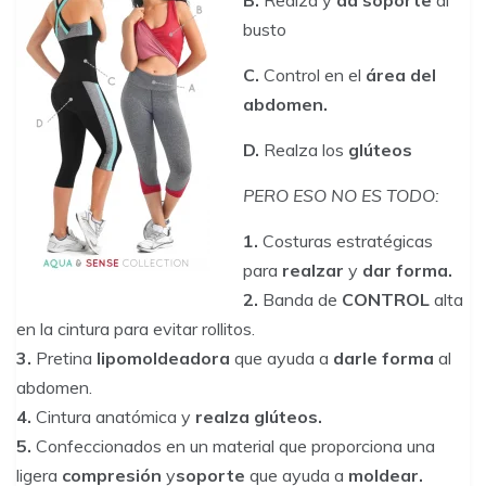
B.
Realza y
da soporte
al
busto
C.
Control en el
área del
abdomen.
D.
Realza los
glúteos
PERO ESO NO ES TODO:
1.
Costuras estratégicas
para
realzar
y
dar forma.
2.
Banda de
CONTROL
alta
en la cintura para evitar rollitos.
3.
Pretina
lipomoldeadora
que ayuda a
darle forma
al
abdomen.
4.
Cintura anatómica y
realza glúteos.
5.
Confeccionados en un material que proporciona una
ligera
compresión
y
soporte
que ayuda a
moldear.