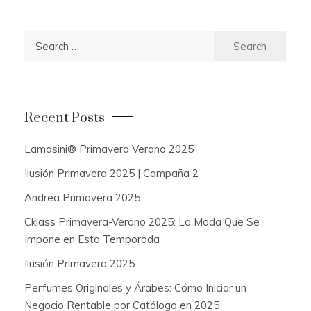
S
e
a
r
c
Recent Posts
h
f
Lamasini® Primavera Verano 2025
o
Ilusión Primavera 2025 | Campaña 2
r
:
Andrea Primavera 2025
Cklass Primavera-Verano 2025: La Moda Que Se
Impone en Esta Temporada
Ilusión Primavera 2025
Perfumes Originales y Árabes: Cómo Iniciar un
Negocio Rentable por Catálogo en 2025