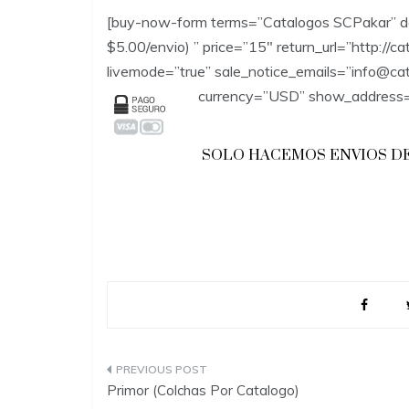
[buy-now-form terms=”Catalogos SCPakar” d
$5.00/envio) ” price=”15″ return_url=”http://c
livemode=”true” sale_notice_emails=”info@c
currency=”USD” show_address=
SOLO HACEMOS ENVIOS D
P
Primor (Colchas Por Catalogo)