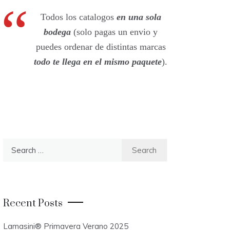
Todos los catalogos
en una sola
bodega
(solo pagas un envio y
puedes ordenar de distintas marcas
todo te llega en el mismo paquete
).
S
e
a
r
c
Recent Posts
h
f
Lamasini® Primavera Verano 2025