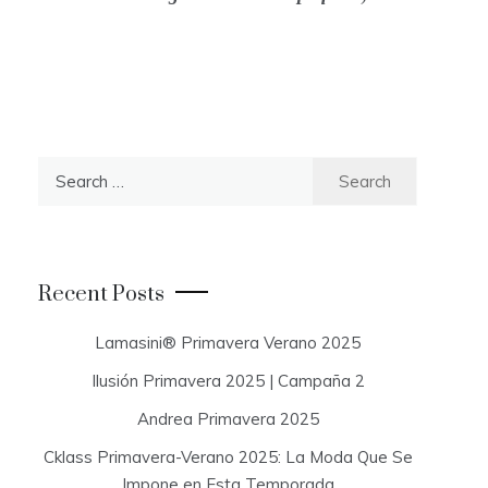
S
e
a
r
c
Recent Posts
h
f
Lamasini® Primavera Verano 2025
o
Ilusión Primavera 2025 | Campaña 2
r
:
Andrea Primavera 2025
Cklass Primavera-Verano 2025: La Moda Que Se
Impone en Esta Temporada