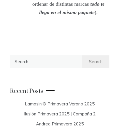
ordenar de distintas marcas
todo te
llega en el mismo paquete
).
S
e
a
r
c
Recent Posts
h
f
Lamasini® Primavera Verano 2025
o
Ilusión Primavera 2025 | Campaña 2
r
:
Andrea Primavera 2025