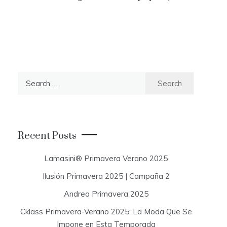
S
e
a
r
c
Recent Posts
h
f
Lamasini® Primavera Verano 2025
o
Ilusión Primavera 2025 | Campaña 2
r
:
Andrea Primavera 2025
Cklass Primavera-Verano 2025: La Moda Que Se
Impone en Esta Temporada