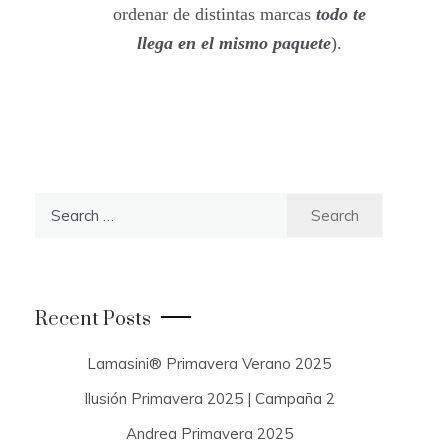
ordenar de distintas marcas
todo te
llega en el mismo paquete
).
S
e
a
r
c
Recent Posts
h
f
Lamasini® Primavera Verano 2025
o
Ilusión Primavera 2025 | Campaña 2
r
:
Andrea Primavera 2025