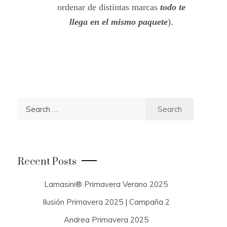
ordenar de distintas marcas
todo te
llega en el mismo paquete
).
S
e
a
r
c
Recent Posts
h
f
Lamasini® Primavera Verano 2025
o
Ilusión Primavera 2025 | Campaña 2
r
:
Andrea Primavera 2025