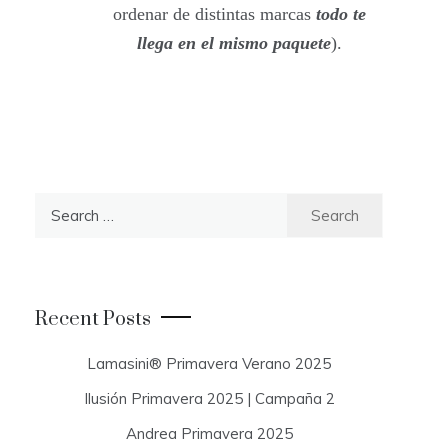
ordenar de distintas marcas
todo te
llega en el mismo paquete
).
S
e
a
r
c
Recent Posts
h
f
Lamasini® Primavera Verano 2025
o
Ilusión Primavera 2025 | Campaña 2
r
:
Andrea Primavera 2025