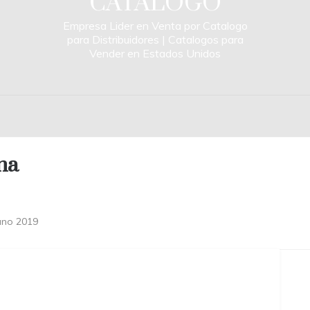
CATALOGO
Empresa Lider en Venta por Catalogo
para Distribuidores | Catalogos para
Vender en Estados Unidos
ma
ano 2019