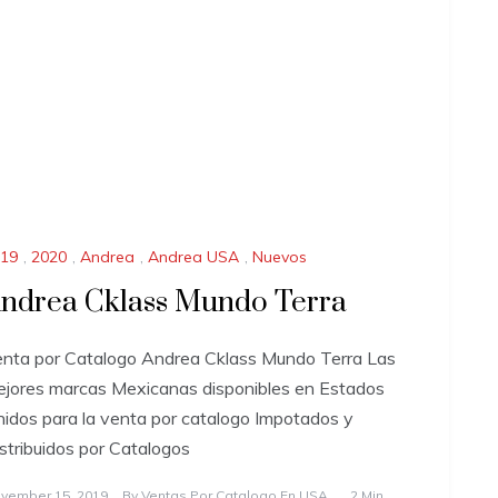
19
,
2020
,
Andrea
,
Andrea USA
,
Nuevos
ndrea Cklass Mundo Terra
nta por Catalogo Andrea Cklass Mundo Terra Las
jores marcas Mexicanas disponibles en Estados
idos para la venta por catalogo Impotados y
stribuidos por Catalogos
vember 15, 2019
By
Ventas Por Catalogo En USA
2 Min