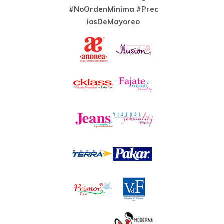
#NoOrdenMinima
#Prec
iosDeMayoreo