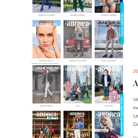
20
A
Ve
me
Un
Di
No