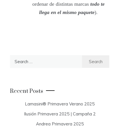
ordenar de distintas marcas
todo te
llega en el mismo paquete
).
S
e
a
r
c
Recent Posts
h
f
Lamasini® Primavera Verano 2025
o
Ilusión Primavera 2025 | Campaña 2
r
:
Andrea Primavera 2025