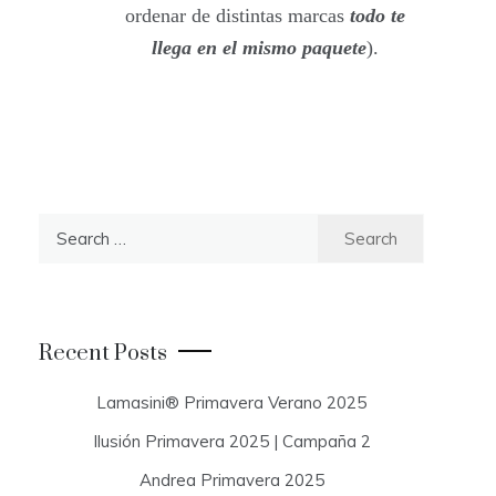
ordenar de distintas marcas
todo te
llega en el mismo paquete
).
S
e
a
r
c
Recent Posts
h
f
Lamasini® Primavera Verano 2025
o
Ilusión Primavera 2025 | Campaña 2
r
:
Andrea Primavera 2025