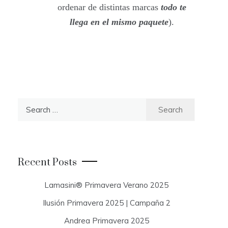
ordenar de distintas marcas
todo te
llega en el mismo paquete
).
S
e
a
r
c
Recent Posts
h
f
Lamasini® Primavera Verano 2025
o
Ilusión Primavera 2025 | Campaña 2
r
:
Andrea Primavera 2025