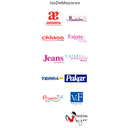
iosDeMayoreo