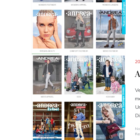
20
A
Ve
me
Un
Di
No
Re