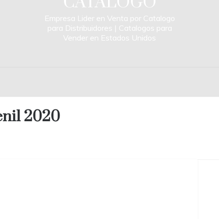
CATALOGO
Empresa Lider en Venta por Catalogo
para Distribuidores | Catalogos para
Vender en Estados Unidos
enil 2020