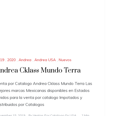
19
,
2020
,
Andrea
,
Andrea USA
,
Nuevos
ndrea Cklass Mundo Terra
nta por Catalogo Andrea Cklass Mundo Terra Las
jores marcas Mexicanas disponibles en Estados
idos para la venta por catalogo Impotados y
stribuidos por Catalogos
vember 15, 2019
By
Ventas Por Catalogo En USA
2 Min