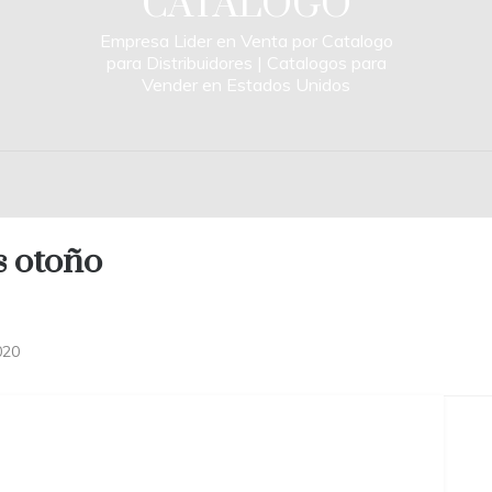
CATALOGO
Empresa Lider en Venta por Catalogo
para Distribuidores | Catalogos para
Vender en Estados Unidos
s otoño
020