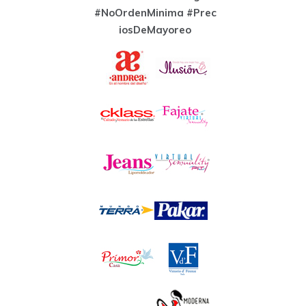
#NoOrdenMinima
#Prec
iosDeMayoreo