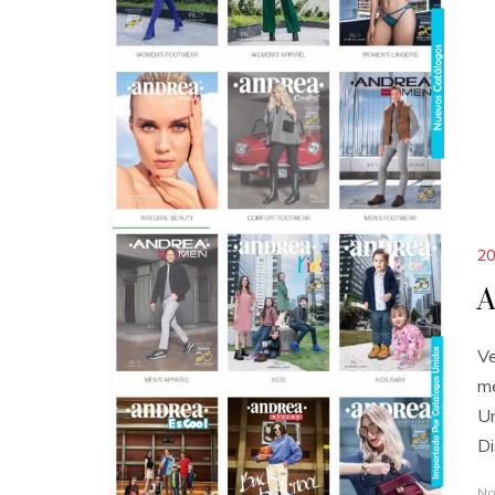
20
A
Ve
me
Un
Di
No