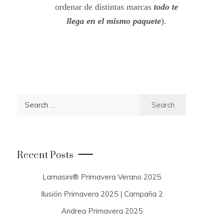
ordenar de distintas marcas
todo te
llega en el mismo paquete
).
S
e
a
r
c
Recent Posts
h
f
Lamasini® Primavera Verano 2025
o
Ilusión Primavera 2025 | Campaña 2
r
:
Andrea Primavera 2025