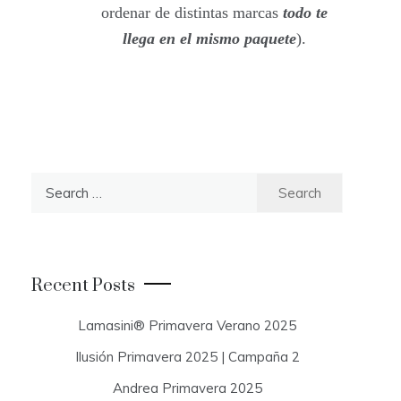
ordenar de distintas marcas
todo te
llega en el mismo paquete
).
S
e
a
r
c
Recent Posts
h
f
Lamasini® Primavera Verano 2025
o
Ilusión Primavera 2025 | Campaña 2
r
:
Andrea Primavera 2025