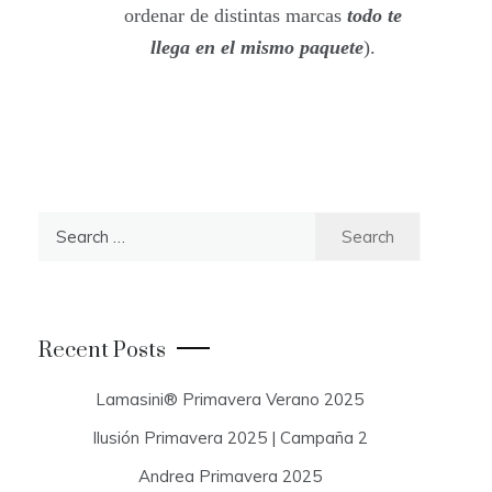
ordenar de distintas marcas
todo te
llega en el mismo paquete
).
S
e
a
r
c
Recent Posts
h
f
Lamasini® Primavera Verano 2025
o
Ilusión Primavera 2025 | Campaña 2
r
:
Andrea Primavera 2025