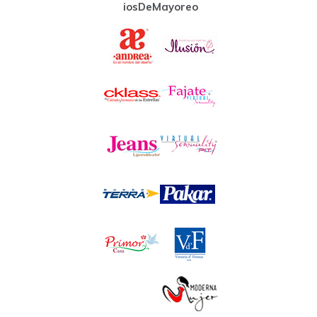
iosDeMayoreo