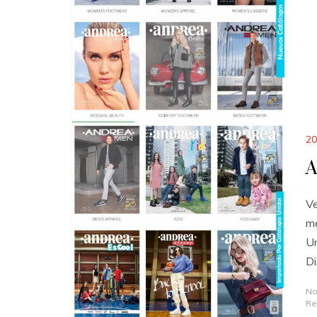
20
A
Ve
me
Un
Di
No
Re