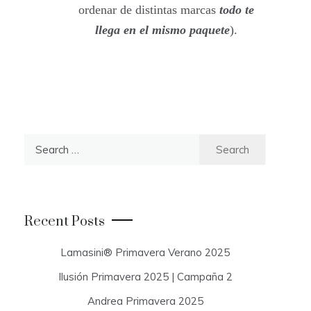
ordenar de distintas marcas
todo te
llega en el mismo paquete
).
S
e
a
r
c
Recent Posts
h
f
Lamasini® Primavera Verano 2025
o
Ilusión Primavera 2025 | Campaña 2
r
:
Andrea Primavera 2025