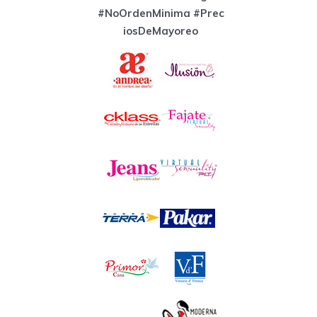
#NoOrdenMinima
#Prec
iosDeMayoreo