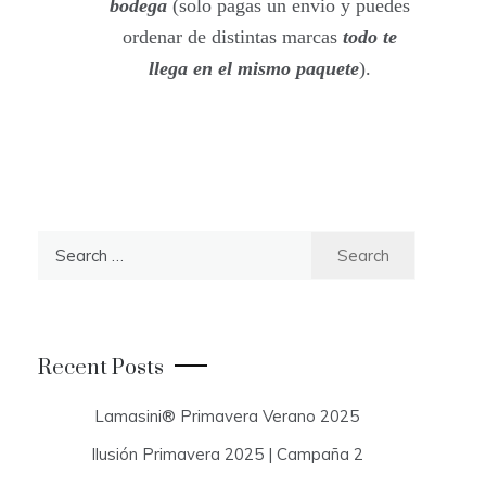
bodega
(solo pagas un envio y puedes
ordenar de distintas marcas
todo te
llega en el mismo paquete
).
S
e
a
r
c
Recent Posts
h
f
Lamasini® Primavera Verano 2025
o
Ilusión Primavera 2025 | Campaña 2
r