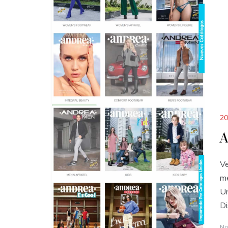
20
A
Ve
me
Un
Di
No