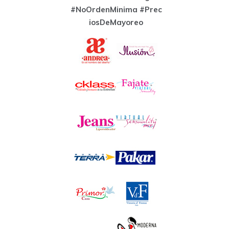
#NoOrdenMinima
#Prec
iosDeMayoreo