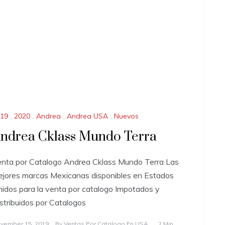
19
,
2020
,
Andrea
,
Andrea USA
,
Nuevos
ndrea Cklass Mundo Terra
nta por Catalogo Andrea Cklass Mundo Terra Las
jores marcas Mexicanas disponibles en Estados
idos para la venta por catalogo Impotados y
stribuidos por Catalogos
vember 15, 2019
By
Ventas Por Catalogo En USA
2 Min