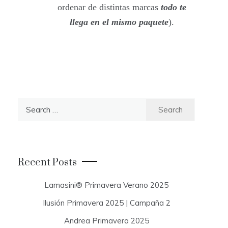
ordenar de distintas marcas
todo te
llega en el mismo paquete
).
S
e
a
r
c
Recent Posts
h
f
Lamasini® Primavera Verano 2025
o
Ilusión Primavera 2025 | Campaña 2
r
:
Andrea Primavera 2025