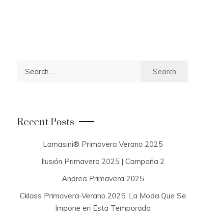
S
e
a
r
c
Recent Posts
h
f
Lamasini® Primavera Verano 2025
o
Ilusión Primavera 2025 | Campaña 2
r
:
Andrea Primavera 2025
Cklass Primavera-Verano 2025: La Moda Que Se
Impone en Esta Temporada