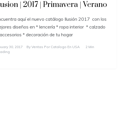
lusion | 2017 | Primavera | Verano
cuentra aquí el nuevo catálogo Ilusión 2017 con los
jores diseños en * lencería * ropa interior * calzado
accesorios * decoración de tu hogar
nuary 30, 2017
By
Ventas Por Catalogo En USA
2 Min
ading