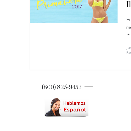
I
En
me
* 
Ja
Re
1(800) 825-9452