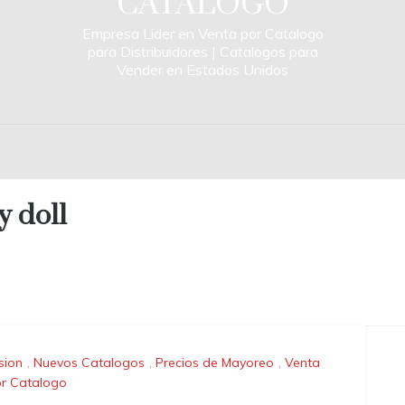
CATALOGO
Empresa Lider en Venta por Catalogo
para Distribuidores | Catalogos para
Vender en Estados Unidos
y doll
usion
,
Nuevos Catalogos
,
Precios de Mayoreo
,
Venta
r Catalogo