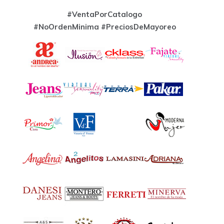
#VentaPorCatalogo
#NoOrdenMinima
#PreciosDeMayoreo