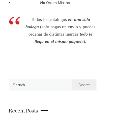
No
Orden Minima
Todos los catalogos
en una sola
bodega
(solo pagas un envio y puedes
ordenar de distintas marcas
todo te
llega en el mismo paquete
).
S
e
a
r
c
Recent Posts