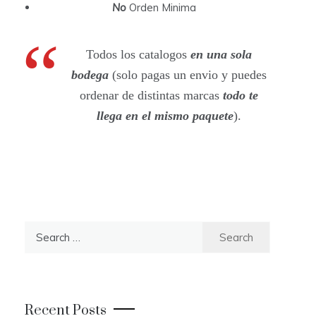
No
Orden Minima
Todos los catalogos
en una sola
bodega
(solo pagas un envio y puedes
ordenar de distintas marcas
todo te
llega en el mismo paquete
).
S
e
a
r
c
Recent Posts