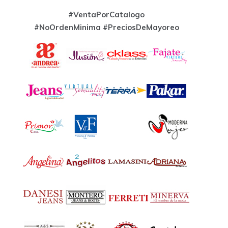
#VentaPorCatalogo
#NoOrdenMinima
#PreciosDeMayoreo