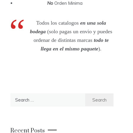
No
Orden Minima
Todos los catalogos
en una sola
bodega
(solo pagas un envio y puedes
ordenar de distintas marcas
todo te
llega en el mismo paquete
).
S
e
a
r
c
Recent Posts