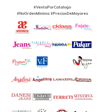
#VentaPorCatalogo
#NoOrdenMinima
#PreciosDeMayoreo