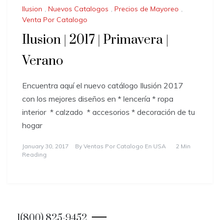
Ilusion
,
Nuevos Catalogos
,
Precios de Mayoreo
,
Venta Por Catalogo
Ilusion | 2017 | Primavera |
Verano
Encuentra aquí el nuevo catálogo Ilusión 2017
con los mejores diseños en * lencería * ropa
interior * calzado * accesorios * decoración de tu
hogar
January 30, 2017
By
Ventas Por Catalogo En USA
2 Min
Reading
1(800) 825-9452