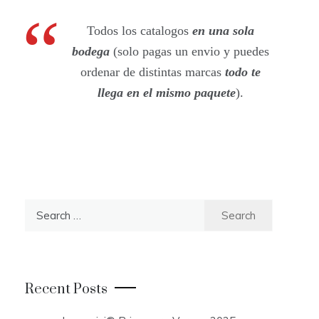
Todos los catalogos
en una sola
bodega
(solo pagas un envio y puedes
ordenar de distintas marcas
todo te
llega en el mismo paquete
).
S
e
a
r
c
Recent Posts
h
f