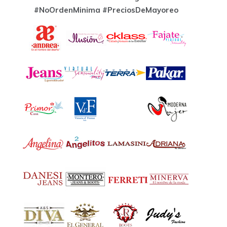
#NoOrdenMinima
#PreciosDeMayoreo